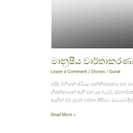
මානුෂීය වාර්තාකරණය
Leave a Comment
/
Stories
/
Gunal
පසිඳු මිහිරාන් රැටියල සන්නිවේදනය සහ ම
නිරන්තයෙන් ඇති වන යුද ගැටුම්, ස්වභාවික 
අයුරින් එම පුවත් වාර්තා කිරීමට මාධ්‍යවේ
Read More »