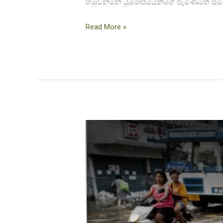
හමුවන්නේ යුරෝපීයයන්ගේ පැමිණීමත් සමගය
Read More »
ආපදා
වාර්තාකරණය
හා
වින්දිතයන්
උදෙසා
ගොඩනැගිය
යුතු
මානූෂීය