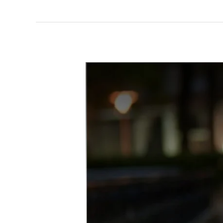
රාත්‍රී
සමාජ
ශාලා,
බීච්
පාටි,සාද,සැණකෙළි
මැදනූතන
මත්ද්‍රව්‍ය
ව්‍යාපාරික
ලෝකයේ
කාන්තාව.