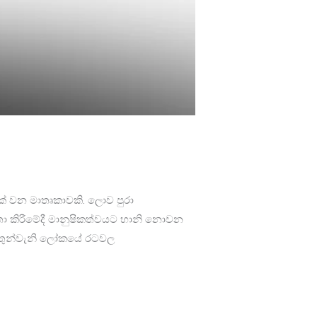
ලක් වන මාතෘකාවකි. ලොව පුරා
ාර්තා කිරීමේදී මානුෂිකත්වයට හානි නොවන
බොහෝ තුන්වැනි ලෝකයේ රටවල