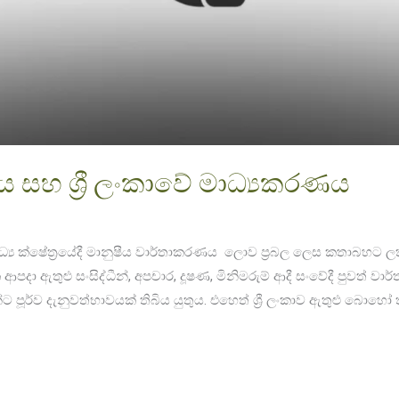
 සහ ශ්‍රී ලංකාවේ මාධ්‍යකරණය
ාධ්‍ය ක්ෂේත්‍රයේදී මානුෂීය වාර්තාකරණය ලොව ප්‍රබල ලෙස කතාබහට 
ආපදා ඇතුළු සංසිද්ධීන්, අපචාර, දූෂණ, මිනිමරුම් ආදී සංවේදී පුවත් ව
දීන්ට පූර්ව දැනුවත්භාවයක් තිබිය යුතුය. එහෙත් ශ්‍රී ලංකාව ඇතුළු 