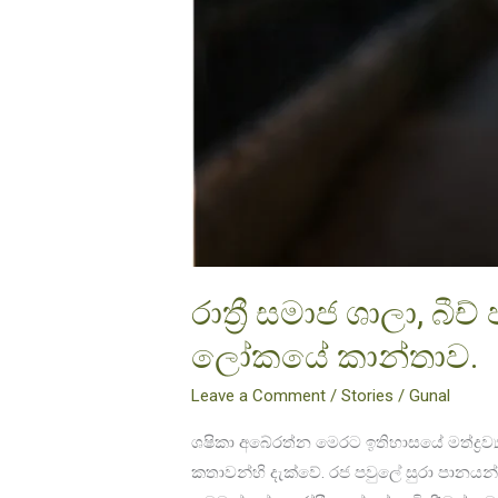
රාත්‍රී සමාජ ශාලා, බීච
ලෝකයේ කාන්තාව.
Leave a Comment
/
Stories
/
Gunal
ශෂිකා අබේරත්න මෙරට ඉතිහාසයේ මත්ද්‍රව්
කතාවන්හි දැක්වේ. රජ පවුලේ සුරා පානයන් 