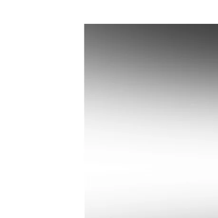
මානුෂීය
වාර්තාකරණය
සහ
ශ්‍රී ලංකාවේ
මාධ්‍යකරණය