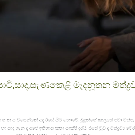
් පාටි,සාද,සැණකෙළි මැදනූතන මත්ද්‍රව්
‍ය ගැන පැවසෙන්නේ අද ඊයේ සිට නොවේ. බුදුන්ගේ කාලයේ පවා මත්පැන්
හා සාද ගැන ද අපේ ඉතිහාස කතා සාක්ෂි දරයි. එසේ වුව ද මත්ද්‍රව්‍ය 