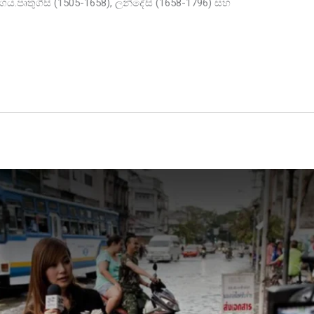
.පෘතුගීසි (1505-1658), ලන්දේසි (1658-1796) සහ