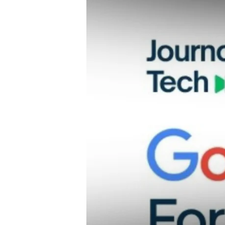
Trends
for
Journalists:
Hands-
On
Training
by
SLPI