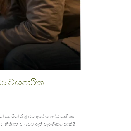
‍ය ව්‍යාපාරික
 යහමින් තිබූ බව අපේ බෞද්ධ සාහිත්‍ය
මෙරට නීතිගත වු බවට ඇති පැරණිතම සාක්ෂි