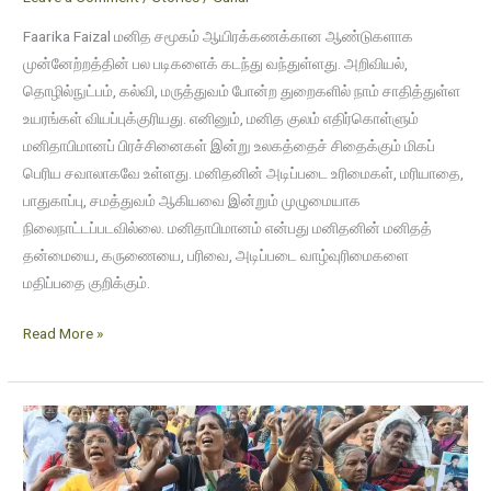
Faarika Faizal மனித சமூகம் ஆயிரக்கணக்கான ஆண்டுகளாக
முன்னேற்றத்தின் பல படிகளைக் கடந்து வந்துள்ளது. அறிவியல்,
தொழில்நுட்பம், கல்வி, மருத்துவம் போன்ற துறைகளில் நாம் சாதித்துள்ள
உயரங்கள் வியப்புக்குரியது. எனினும், மனித குலம் எதிர்கொள்ளும்
மனிதாபிமானப் பிரச்சினைகள் இன்று உலகத்தைச் சிதைக்கும் மிகப்
பெரிய சவாலாகவே உள்ளது. மனிதனின் அடிப்படை உரிமைகள், மரியாதை,
பாதுகாப்பு, சமத்துவம் ஆகியவை இன்றும் முழுமையாக
நிலைநாட்டப்படவில்லை. மனிதாபிமானம் என்பது மனிதனின் மனிதத்
தன்மையை, கருணையை, பரிவை, அடிப்படை வாழ்வுரிமைகளை
மதிப்பதை குறிக்கும்.
Read More »
காணாமல்
ஆக்கப்பட்ட
உறவுகளின்