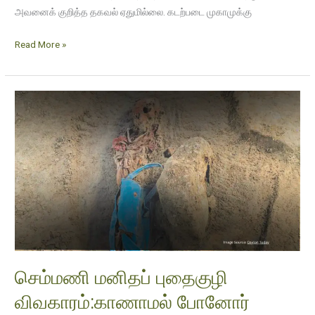
அவனைக் குறித்த தகவல் ஏதுமில்லை. கடற்படை முகாமுக்கு
Read More »
செம்மணி
மனிதப்
புதைகுழி
விவகாரம்:காணாமல்
போனோர்
பற்றிய
தொடர்
கேள்விகள்
செம்மணி மனிதப் புதைகுழி
விவகாரம்:காணாமல் போனோர்