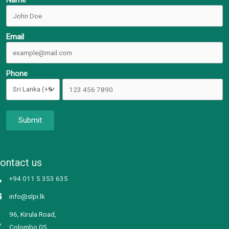
Email
Phone
Submit
ontact us
+94 011 5 353 635
info@slpi.lk
96, Kirula Road,
Colombo 05,