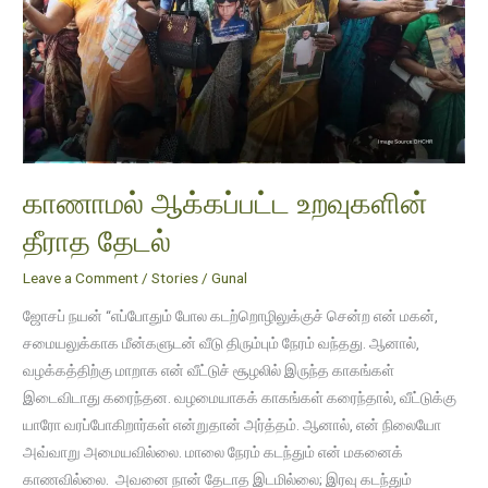
தீராத
தேடல்
காணாமல் ஆக்கப்பட்ட உறவுகளின்
தீராத தேடல்
Leave a Comment
/
Stories
/
Gunal
ஜோசப் நயன் “எப்போதும் போல கடற்றொழிலுக்குச் சென்ற என் மகன்,
சமையலுக்காக மீன்களுடன் வீடு திரும்பும் நேரம் வந்தது. ஆனால்,
வழக்கத்திற்கு மாறாக என் வீட்டுச் சூழலில் இருந்த காகங்கள்
இடைவிடாது கரைந்தன. வழமையாகக் காகங்கள் கரைந்தால், வீட்டுக்கு
யாரோ வரப்போகிறார்கள் என்றுதான் அர்த்தம். ஆனால், என் நிலையோ
அவ்வாறு அமையவில்லை. மாலை நேரம் கடந்தும் என் மகனைக்
காணவில்லை. அவனை நான் தேடாத இடமில்லை; இரவு கடந்தும்