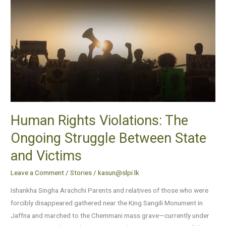
Rights
Violations:
The
Ongoing
Struggle
Between
State
and
Victims
Human Rights Violations: The
Ongoing Struggle Between State
and Victims
Leave a Comment
/
Stories
/
kasun@slpi.lk
Ishankha Singha Arachchi Parents and relatives of those who were
forcibly disappeared gathered near the King Sangili Monument in
Jaffna and marched to the Chemmani mass grave—currently under