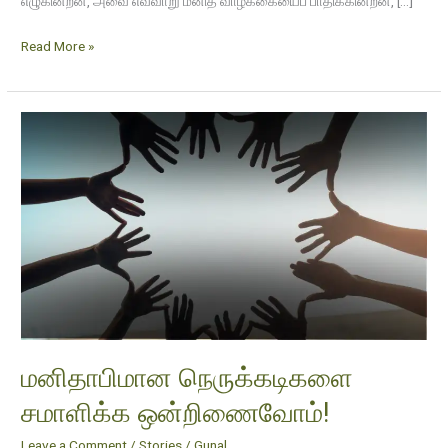
எழுகின்றன, அவை எவ்வாறு மனித வாழ்க்கையைப் பாதிக்கின்றன, […]
Read More »
மனிதாபிமான
நெருக்கடிகளை
சமாளிக்க
ஒன்றிணைவோம்!
மனிதாபிமான நெருக்கடிகளை
சமாளிக்க ஒன்றிணைவோம்!
Leave a Comment
/
Stories
/
Gunal