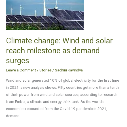
and
solar
reach
milestone
as
demand
Climate change: Wind and solar
surges
reach milestone as demand
surges
Leave a Comment
/
Stories
/
Sachini Kavindya
Wind and solar generated 10% of global electricity for the first time
in 2021, a new analysis shows. Fifty countries get more than a tenth
of their power from wind and solar sources, according to research
from Ember, a climate and energy think tank. As the world’s
economies rebounded from the Covid-19 pandemic in 2021,
demand