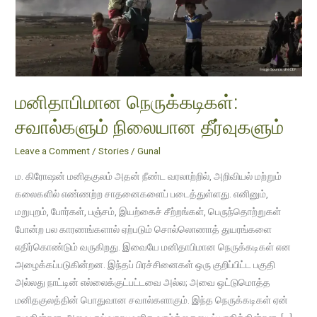
மனிதாபிமான நெருக்கடிகள்:
சவால்களும் நிலையான தீர்வுகளும்
Leave a Comment
/
Stories
/
Gunal
ம. கிரோஷன் மனிதகுலம் அதன் நீண்ட வரலாற்றில், அறிவியல் மற்றும்
கலைகளில் எண்ணற்ற சாதனைகளைப் படைத்துள்ளது. எனினும்,
மறுபுறம், போர்கள், பஞ்சம், இயற்கைச் சீற்றங்கள், பெருந்தொற்றுகள்
போன்ற பல காரணங்களால் ஏற்படும் சொல்லொணாத் துயரங்களை
எதிர்கொண்டும் வருகிறது. இவையே மனிதாபிமான நெருக்கடிகள் என
அழைக்கப்படுகின்றன. இந்தப் பிரச்சினைகள் ஒரு குறிப்பிட்ட பகுதி
அல்லது நாட்டின் எல்லைக்குட்பட்டவை அல்ல; அவை ஒட்டுமொத்த
மனிதகுலத்தின் பொதுவான சவால்களாகும். இந்த நெருக்கடிகள் ஏன்