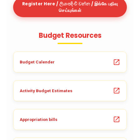
Register Here / ලියාපදිංචි වන්න / இங்கே பதிவு
செய்யுங்கள்
Budget Resources
Budget Calender
Activity Budget Estimates
Appropriation bills