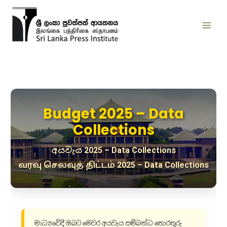
Skip
to
content
Budget 2025 – Data
Collections
අයවැය 2025 – Data Collections
வரவு செலவுத் திட்டம் 2025 – Data Collections
මාධ්‍යවේදී ඔබට මෙවර අයවැය සම්බන්ධ තොරතුරු