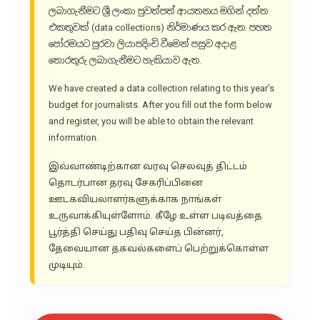
ලබාගැනීමට ශ්‍රී ලංකා පුවත්පත් ආයතනය මගින් දත්ත
එකතුවක් (data collections) නිර්මාණය කර ඇත. පහත
පෝරමයට පුරවා ලියාපදිංචි වීමෙන් පසුව අදාළ
තොරතුරු ලබාගැනීමට හැකියාව ඇත.
We have created a data collection relating to this year’s
budget for journalists. After you fill out the form below
and register, you will be able to obtain the relevant
information.
இவ்வாண்டிற்கான வரவு செலவுத் திட்டம்
தொடர்பான தரவு சேகரிப்பினை
ஊடகவியலாளர்களுக்காக நாங்கள்
உருவாக்கியுள்ளோம். கீழே உள்ள படிவத்தை
பூர்த்தி செய்து பதிவு செய்த பின்னர்,
தேவையான தகவல்களைப் பெற்றுக்கொள்ள
முடியும்.