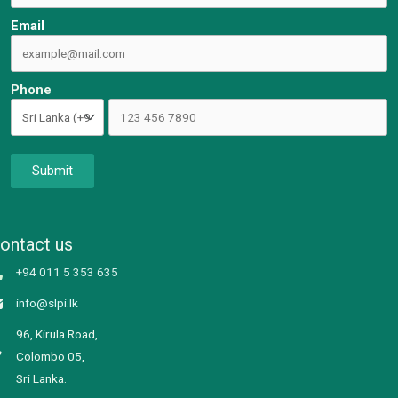
Email
Phone
Submit
ontact us
+94 011 5 353 635
info@slpi.lk
96, Kirula Road,
Colombo 05,
Sri Lanka.