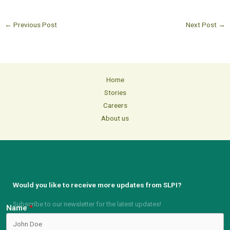
←
Previous Post
Next Post
→
Home
Stories
Careers
About us
Would you like to receive more updates from SLPI?
Subscribe to our newsletter for the latest updates!
Name