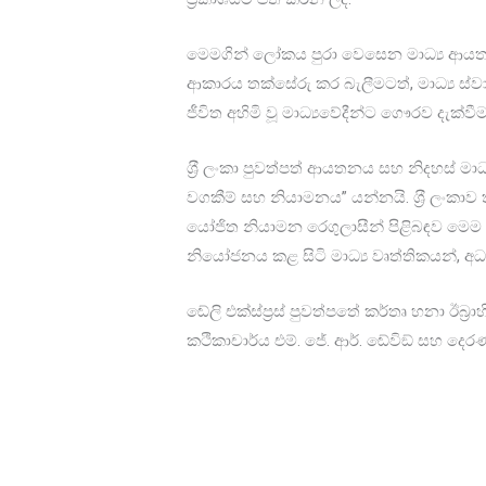
මෙමගින් ලෝකය පුරා වෙසෙන මාධ්‍ය ආයතන සහ
ආකාරය තක්සේරු කර බැලීමටත්, මාධ්‍ය ස්ව
ජීවිත අහිමි වූ මාධ්‍යවේදීන්ට ගෞරව දැක්ව
ශ‍්‍රී ලංකා පුවත්පත් ආයතනය සහ නිදහස් 
වගකීම් සහ නියාමනය” යන්නයි. ශ‍්‍රී ලංකාව 
යෝජිත නියාමන රෙගුලාසීන් පිළිබඳව මෙම 
නියෝජනය කළ සිටි මාධ්‍ය වෘත්තිකයන්, 
ඬේලි එක්ස්ප‍්‍රස් පුවත්පතේ කර්තෘ හනා ඊබ‍්‍ර
කථිකාචාර්ය එම්. ජේ. ආර්. ඬේවිඞ් සහ දෙ