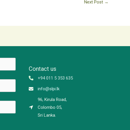
Next Post
→
Contact us
+94 011 5 353 635
info@slpi.lk
96, Kirula Road,
Colombo 05,
Sri Lanka.