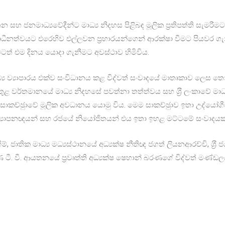
 ජනමාධ්‍යවේදීන්ට මාධ්‍ය නිදහස පිළිබඳ මූලික ප‍්‍රතිපත්ති සැමරීම
ාධීනත්වයට එරෙහිව එල්ලවන ප‍්‍රහාරයන්ගෙන් ආරක්ෂා වීමට පියවර ගැ
ීමටත් එම දිනය යොදා ගැනීමට අවස්ථාව හිමිවිය.
මාධ්‍ය ව්‍යාපාරය එක්ව සංවිධානය කළ විද්වත් සංවාදයේ මාතෘකාව ලෙස 
තුළ වර්තමානයේ මාධ්‍ය නිදහසේ පවත්නා තත්ත්වය සහ ශ‍්‍රී ලංකාවේ මාධ්‍ය
සාකච්ඡුාවේ මූලික අවධානය යොමු විය. මෙම සාකච්ඡුාව ඉතා උද්යෝගී
අධ්‍යාපනඥයන් සහ රජයේ නියෝජිතයන් එය ඉතා ඉහළ මට්ටමේ සංවාදයක් 
ාහිම්, ජාතික මාධ්‍ය මධ්‍යස්ථානයේ අධ්‍යක්ෂ නීතිඥ ජගත් ලියනආරච්චි, ශ‍්‍රී
රණ ටී. වී. ආයතනයේ ප‍්‍රවෘත්ති අධ්‍යක්ෂ ෂෙහාන් බරණගේ විද්වත් ම