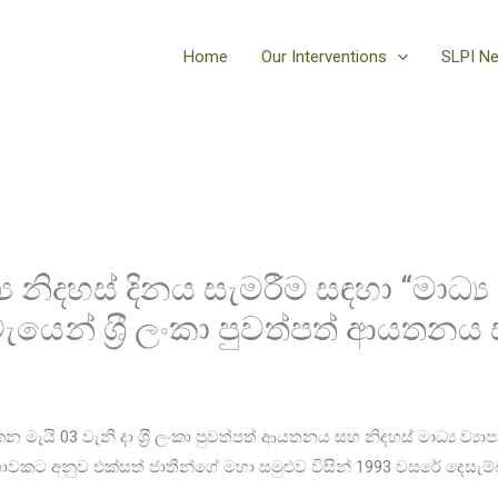
Home
Our Interventions
SLPI N
‍ය නිදහස් දිනය සැමරීම සඳහා “මාධ්
ෙන් ශ‍්‍රී ලංකා පුවත්පත් ආයතනය 
 මැයි 03 වැනි දා ශ‍්‍රී ලංකා පුවත්පත් ආයතනය සහ නිදහස් මාධ්‍ය ව්‍ය
ට අනුව එක්සත් ජාතීන්ගේ මහා සමුළුව විසින් 1993 වසරේ දෙසැම්බර් 