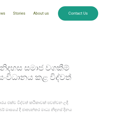
ews
Stories
About us
Contact Us
‍ය නිදහස සමාජ වගකීම්
සංවිධානය කළ විද්වත්
ාපාරය එක්ව විද්වත් කථිකාවක් පවත්වන ලදී.
මාසයේ දී ජාත්‍යන්තර මාධ්‍ය නිදහස් දිනය