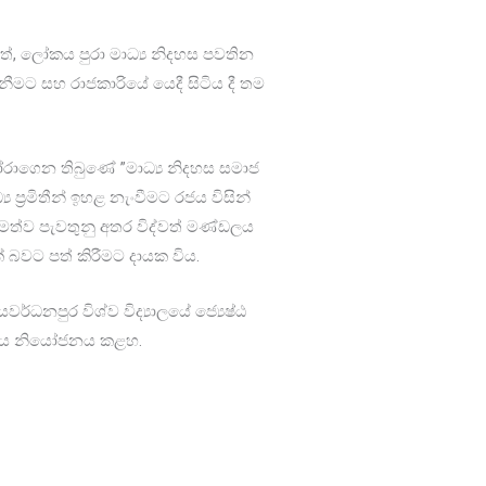
ටත්, ලෝකය පුරා මාධ්‍ය නිදහස පවතින
නීමට සහ රාජකාරියේ යෙදී සිටිය දී තම
තෝරාගෙන තිබුණේ ”මාධ්‍ය නිදහස සමාජ
 ප‍්‍රමිතීන් ඉහළ නැංවීමට රජය විසින්
මත්ව පැවතුනු අතර විද්වත් මණ්ඩලය
බවට පත් කිරීමට දායක විය.
 ජයවර්ධනපුර විශ්ව විද්‍යාලයේ ජ්‍යෙෂ්ඨ
ණ්ඩලය නියෝජනය කළහ.