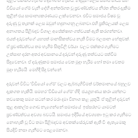
තුළට එක්කර ගැනීම හදුනාගත හැකියි. නිදසුන් ලෙස සමාජ මාධ්‍ය සහ
වීඩියෝ ගේම් වැනි දේහි අන්තර්ගත වූ ප්‍රචණ්ඩත්වය නිරත නිතර දැකිම
තුළින් එය සාමාන්‍යකරණයට ලක්වෙනවා. එවිට සමාජය විෂම වූ
දරුණු වූ තැනක් ලෙස ඔවුන් හදුනාගනු ලබනවා.එහි ප්‍රතිඵලයක් ලෙස
අනාගතය පිළිබදව විශාල අපේක්ෂාභංගත්වයක් ඇති කරගන්නවා.
එයත් දරුවන්ගේ යහපත් මානසිකත්වය නැති වීමට බලපාන හේතුවක්.
ඒ ප්‍රචණ්ඩත්වය තම හැගීම් සිතුවිලි චර්යා වලට එක්කර ගැනීමට
උත්සාහ දරන අතර අවසානයේ දරුවන් දරුණු තත්වයට පත්වීම
සිදුවෙනවා. ඒ දරුණුකම සමාජය වෙත මුදා හැරීම හෝ තමා වෙතම
මුදා හැරීමයි මෙහිදී සිදු වන්නේ.
දරුවන් විවිධ ‘වීඩියෝ ගේම්’ වලට ඇබ්බැහිවීමත් වර්තමානයේ බහුලව
දැකගත හැකියි. සමහර ‘වීඩියෝ ගේම්’ හිදි ජයග්‍රහණය කරා යන්නට
තවකෙකු සමග සටන් කර මරා දමා විනාශ කළ යුතුයි. ඒ තුළින් දරුවන්
තුළ ආකල්ප ගොඩ නැගෙන්නේ සමාජයේ ඉස්සරහට යාමටත්
ප්‍රචණ්ඩත්වය අවශ්‍ය බවටයි. සමාජය ඉදිරියේ අවශ්‍යතා ඉටු කර ගැනීමට
නොහැකි වූ විට තමා පිළිබදවම අවතක්සේරුවක් ඇති වී ඇතැමෙකු
සියදිවි නසා ගැනීමට පෙළඹෙනවා.