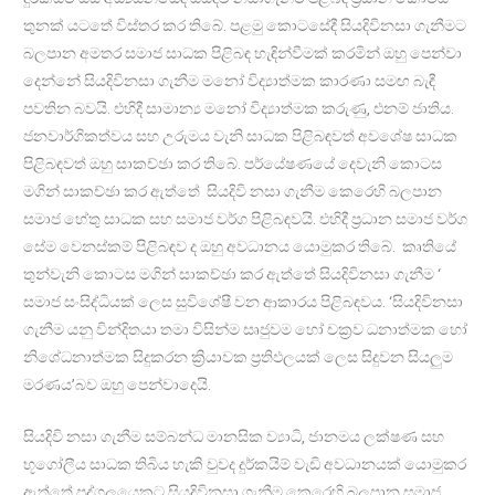
තුනක් යටතේ විස්තර කර තිබේ. පළමු කොටසේදී සියදිවිනසා ගැනීමට
බලපාන අමතර සමාජ සාධක පිළිබඳ හැඳින්වීමක් කරමින් ඔහු පෙන්වා
දෙන්නේ සියදිවිනසා ගැනීම මනෝ විද්‍යාත්මක කාරණා සමඟ බැඳී
පවතින බවයි. එහිදී සාමාන්‍ය මනෝ විද්‍යාත්මක කරුණු, එනම් ජාතිය.
ජනවාර්ගිකත්වය සහ උරුමය වැනි සාධක පිළිබඳවත් අවශේෂ සාධක
පිළිබඳවත් ඔහු සාකච්ඡා කර තිබේ. පර්යේෂණයේ දෙවැනි කොටස
මගින් සාකච්ඡා කර ඇත්තේ සියදිවි නසා ගැනීම කෙරෙහි බලපාන
සමාජ හේතු සාධක සහ සමාජ වර්ග පිළිබඳවයි. එහිදී ප්‍රධාන සමාජ වර්ග
සේම වෙනස්කම් පිළිබඳව ද ඔහු අවධානය යොමුකර තිබේ. කෘතියේ
තුන්වැනි කොටස මගින් සාකච්ඡා කර ඇත්තේ සියදිවිනසා ගැනීම ‘
සමාජ සංසිද්ධියක් ලෙස සුවිශේෂී වන ආකාරය පිළිබඳවය. ‘සියදිවිනසා
ගැනීම යනු වින්දිතයා තමා විසින්ම සෘජුවම හෝ චක්‍රව ධනාත්මක හෝ
නිශේධනාත්මක සිදුකරන ක්‍රියාවක ප්‍රතිඵලයක් ලෙස සිදුවන සියලුම
මරණය’බව ඔහු පෙන්වාදෙයි.
සියදිවි නසා ගැනීම සම්බන්ධ මානසික ව්‍යාධි, ජානමය ලක්ෂණ සහ
භූගෝලීය සාධක තිබිය හැකි වුවද දුර්කයිම් වැඩි අවධානයක් යොමුකර
ඇත්තේ පුද්ගලයෙකුට සියදිවිනසා ගැනීම කෙරෙහි බලපාන සමාජ