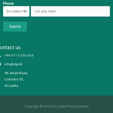
Phone
Submit
ontact us
+94 011 5 353 635
info@slpi.lk
96, Kirula Road,
Colombo 05,
Sri Lanka.
Copyright © 2026 Sri Lanka Press Institute