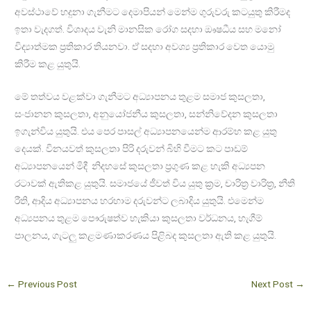
අවස්ථාවේ හදුනා ගැනීමට දෙමාපියන් මෙන්ම ගුරුවරු කටයුතු කිරීමද
ඉතා වැදගත්. විශාදය වැනි මානසික රෝග සදහා ඖෂධීය සහ මනෝ
විද්‍යාත්මක ප්‍රතිකාර තියනවා. ඒ සදහා අවශ්‍ය ප්‍රතිකාර වෙත යොමු
කිරීම කළ යුතුයි.
මේ තත්වය වළක්වා ගැනීමට අධ්‍යාපනය තුළම සමාජ කුසලතා,
සංජානන කුසලතා, අනුයෝජනීය කුසලතා, සන්නිවේදන කුසලතා
ඉගැන්විය යුතුයි. එය පෙර පාසල් අධ්‍යාපනයෙන්ම ආරම්භ කළ යුතු
දෙයක්. විනයවත් කුසලතා පිරි දරුවන් බිහි වීමට කට පාඩම්
අධ්‍යාපනයෙන් මිදී නිදහසේ කුසලතා ප්‍රගුණ කළ හැකි අධ්‍යපන
රටාවක් ඇතිකළ යුතුයි. සමාජයේ ජීවත් විය යුතු ක්‍රම, චාරිත්‍ර වාරිත්‍ර, නීති
රීති, ආදිය අධ්‍යාපනය හරහාම දරුවන්ට ලබාදිය යුතුයි. එමෙන්ම
අධ්‍යපනය තුළම පෞරුෂත්ව හැකියා කුසලතා වර්ධනය, හැගීම්
පාලනය, ගැටලු කළමණාකරණය පිළිබද කුසලතා ඇති කළ යුතුයි.
←
Previous Post
Next Post
→