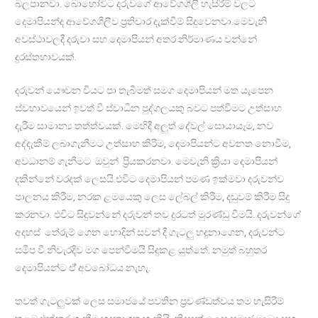
බලපානවා. බොහෝවිට දරුවගේ ආවේගශීලී හැසිරීම් වලට
දෙමාපියන්ද ආවේගශීලීව ප්‍රතිචාර දැක්වීම් සිදුවෙනවා.මෙවැනි
අවස්ථාවලදී දරුවා සහ දෙමාපියන් අතර නිර්මාණය වන්නේ
දුරස්තභාවයක්.
දරුවන් යෞවන වියට පා තැබීමත් සමග දෙමාපියන් මත යැපෙන
ස්වභාවයෙන් ඉවත් වී ස්වාධීන පුද්ගලයකු බවට පත්වීමට උත්සාහ
දැරීම සාමාන්‍ය තත්ත්වයක්. මෙහිදී අලුත් දේවල් සොයායෑම, නව
අද්දැකීම් ලබාගැනීමට උත්සාහ කිරීම, දෙමාපියන්ට අවනත නොවීම,
අවධානම් ගැනීමට ඔවුන් ප්‍රියකරනවා. මෙවැනි ක්‍රියා දෙමාපියන්
දකින්නේ වරදක් ලෙසයි.එවිට දෙමාපියන් පමණ ඉක්මවා දරුවන්ව
පාලනය කිරීම, නරක ළමයෙකු ලෙස ලේබල් කිරීම, දඩුවම් කිරීම සිදු
කරනවා. එවිට සිදුවන්නේ දරුවන් තව දුරටත් මුරණ්ඩු වීමයි. දරුවන්ගේ
අදහස් තේරුම් ගෙන හොදින් සවන් දී ගැටලු හදුනාගෙන, දරුවන්ට
සමීප වී නිවැරදිව මග පෙන්වීමයි සිදුකළ යුත්තේ. නමුත් බහුතර
දෙමාපියන්ට ඒ් අවබෝධය නැහැ.
තවත් ගැටලුවක් ලෙස සමාජයේ පවතින ප්‍රචණ්ඩත්වය තම හැසිරීම්