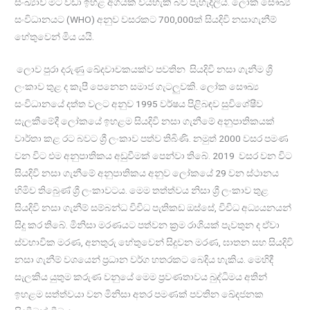
සංඛ්‍යාව මීට වඩා ඉහළ අගයක් වියහැකි බව පැහැදිලිය. ලෝක සෞඛ්‍ය
සංවිධානයට (WHO) අනුව වසරකට 700,000ක් සියදිවි නසාගැනීම්
හේතුවෙන් මිය යයි.
ලොව පුරා දරුණු ඛේදවාචකයක්ව පවතින සියදිවි නසා ගැනීම ශ්‍රී
ලංකාව තුළ ද කැපී පෙනෙන සමාජ ගැටලුවකි. ලෝක සෞඛ්‍ය
සංවිධානයේ දත්ත වලට අනුව 1995 වර්ෂය පිළිබඳව සුවිශේෂීව
සැලකීමේදී ලෝකයේ ඉහළම සියදිවි නසා ගැනීමේ අනුපාතිකයක්
වාර්තා කළ රට බවට ශ්‍රී ලංකාව පත්ව තිබිණි. නමුත් 2000 වසර පමණ
වන විට එම අනුපාතිකය අඩුවීමක් පෙන්වා තිබේ. 2019 වසර වන විට
සියදිවි නසා ගැනීමේ අනුපාතිකය අනුව ලෝකයේ 29 වන ස්ථානය
හිමිව තිබුෙණ් ශ්‍රී ලංකාවටය. මෙම තත්ත්වය නිසා ශ්‍රී ලංකාව තුළ
සියදිවි නසා ගැනීම් සම්බන්ධ විවිධ පැතිකඩ ඔස්සේ, විවිධ අධ්‍යයනයන්
සිදු කර තිබේ. මිනිසා මරණයට පත්වන ක‍්‍රම රාශියක් පැවතුන ද ඒවා
ස්වභාවික මරණ, අනතුරු හේතුවෙන් සිදුවන මරණ, ඝාතන සහ සියදිවි
නසා ගැනීම් වශයෙන් ප්‍රධාන වර්ග හතරකට බෙදිය හැකිය. මෙහිදී
සැලකිය යුතුම කරුණ වනුයේ මෙම ප‍්‍රවණතාවය බුද්ධිමය අතින්
ඉහළම සත්ත්වයා වන මිනිසා අතර පමණක් පවතින ඛේදජනක