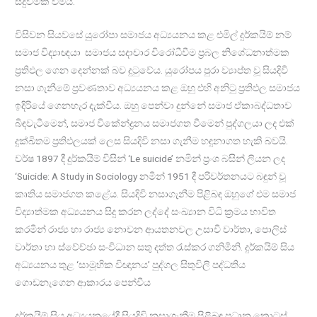
සිදුවීමක් වීමය.
විසිවන සියවසේ යුරෝපා සමාජය අධ්‍යයනය කළ එමිල් දුර්කයිම් නම්
සමාජ විද්‍යාඥයා සමාජය සදාචාර විරෝධීවීම ප්‍රබල නිශේධනාත්මක
ප්‍රතිඵල ගෙන දෙන්නක් බව දුටුවේය. යුරෝපය පුරා ව්‍යාප්ත වූ සියදිවි
නසා ගැනීමේ ප්‍රවණතාව අධ්‍යයනය කළ ඔහු එහි අනිටු ප්‍රතිඵල සමාජය
ඉදිරියේ ගෙනහැර දැක්වීය. ඔහු පෙන්වා දුන්නේ සමාජ ඒකාබද්ධතාව
බිඳවැටීමෙන්, සමාජ විකේන්ද්‍රනය සමාජගත වීමෙන් පුද්ගලයා ලද එක්
දුක්ඛිතම ප්‍රතිඵලයක් ලෙස සියදිවි නසා ගැනීම හඳුනාගත හැකි බවයි.
වර්ෂ 1897 දී දුර්කයිම් විසින් ‘Le suicide’ නමින් ප්‍රංශ බසින් ලියන ලද
‘Suicide: A Study in Sociology නමින් 1951 දී පරිවර්තනයට බඳුන් වූ
කෘතිය සමාජගත කළේය. සියදිවි නසාගැනීම පිළිබඳ ඔහුගේ එම සමාජ
විද්‍යාත්මක අධ්‍යයනය සිදු කරන ලද්දේ සංඛ්‍යාන විධි ක්‍රමය භාවිත
කරමින් රාජ්‍ය හා රාජ්‍ය නොවන ආයතනවල උසාවි වාර්තා, පොලිස්
වාර්තා හා ස්වේච්ඡා සංවිධාන සතු දත්ත රැස්කර ගනිමිනි. දුර්කයිම් සිය
අධ්‍යයනය තුළ ‘සාමූහික විඥානය’ පුද්ගල සිතුවිලි පද්ධතිය
ගොඩනැගෙන ආකාරය පෙන්වීය
දුර්කයිම් සිය අධ්‍යයනයේදී සියදිවි නසාගැනීම පිළිබඳ ප්‍රධාන කොටස්