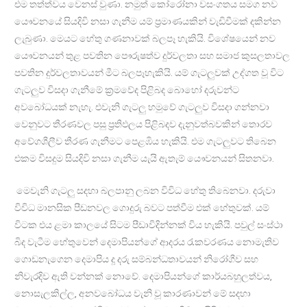
එම තත්ත්වය වෙනස් වුණා. නමුත් කෝරෝනා වසංගතය සමග නව
යෞවනයේ සියදිවි නසා ගැනීම යම් ප්‍රමාණයකින් වැඩිවීමක් දකින්න
ලැබුණා. මෙයට හේතු ගණනාවක් බලපෑ හැකියි. විශේෂයෙන් නව
යෞවනයන් තුළ පවතින පෞරුෂත්ව දුර්වලතා සහ සමාජ කුසලතාවල
පවතින දුර්වලතාවයන් මීට බලපෑහැකියි. යම් ගැටලුවක් උද්ගත වූ විට
ගැටලුව විසදා ගැනීමේ ක්‍රමවේද පිළිබද බොහෝ දරුවන්ට
අවබෝධයක් නැහැ. එවැනි ගැටලු හමුවේ ගැටලුව විසදා ගන්නවා
වෙනුවට තීරණවල පසු ප්‍රතිඵලය පිළිබදව දැනුවත්බවකින් තොරව
අවේගශීලීව තීරණ ගැනීමට පෙළඹිය හැකියි. එම ගැටලුවට තිබෙන
එකම විසදුම සියදිවි නසා ගැනීම යැයි ඇතැම් යෞවනයන් සිතනවා.
මෙවැනි ගැටලු සදහා බලපානු ලබන විවිධ හේතු තිබෙනවා. දරුවා
විවිධ මානසික පීඩනවල ගොදුරු බවට පත්වීම එක් හේතුවක්. යම්
විටක එය ළමා කාලයේ සිටම පීඩාවිදින්නක් විය හැකියි. පවුල් සංස්ථා
බිද වැටීම හේතුවෙන් දෙමාපියන්ගේ ආදරය රැකවරණය නොමැතිව
ගොඩනැගෙන දෙමාපිය දූ දරු සම්බන්ධතාවයන් නිරෝගීව සහ
නිවැරදිව ඇති වන්නක් නොවේ. දෙමාපියන්ගේ කාර්යබහුලත්වය,
නොසැලකිල්ල, අනවබෝධය වැනි වූ කාරණාවන් මේ සදහා