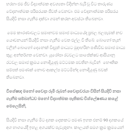
හරහා එම ජීව විද්‍යාත්මක අවශ්‍යතා විදින්න බැරි වු විට තාරුණ්‍ය
වේදනාත්මක පරිසරයක ජීවත් වෙනවා. එම වේදනාත්මක පරිසරය
සියදිවි නසා ගැනීම දක්වා ගමන් කරන අවස්ථා තිබෙනවා.
මෙම කාරණාවලට සමානවම සමාජ මාධ්‍යයේද ප්‍රබල බලපෑමක් නව
යෞවනයන් සියදිවි නසා ගැනීම වෙත එල්ල වී තිබේ. බොහෝ තැන්
වලින් බොහෝ දෙනෙක් විද්‍යුත් මාධ්‍යට මුදාහරින පණිවිඩ සමාජ මාධ්‍ය
තුළ අන්තර්ගත වෙනවා. යුරෝපා රටවලට සාපේක්ෂව ආසියානු
රටවල සමාජ ක්‍රමය නොදියුණු මට්ටමක පවතින බැවින් භෞතික
සම්පත් පමණක් නොව ආකල්ප මට්ටමින්ද නොදියුණු බවක්
තිබෙනවා.
වීශේෂඥ මනෝ වෛද්‍ය රූමි රූබන් වෛද්‍යවරයා විසින් සියදිවි නසා
ගැනීම සම්බන්ධව මනෝ විද්‍යාත්මක පැතිකඩ විශ්ලේෂණය කළේ
මෙලෙසිනි,
සියදිවි නසා ගැනීම මීට දශක දෙකකට පමණ ඉහත එනම් 90 දශකයේ
අග භාගයේදී ඉහළ අගයක්ව පැවැතුනා. කාලයත් සමග ක්‍රම ක්‍රමයෙන්