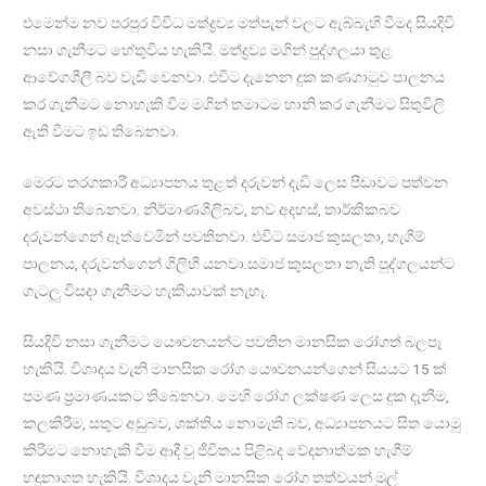
එමෙන්ම නව පරපුර විවිධ මත්ද්‍රව්‍ය මත්පැන් වලට ඇබ්බැහි වීමද සියදිවි
නසා ගැනීමට හේතුවිය හැකියි. මත්ද්‍රව්‍ය මගින් පුද්ගලයා තුළ
ආවේගශීලී බව වැඩි වෙනවා. එවිට දැනෙන දුක කණගාටුව පාලනය
කර ගැනීමට නොහැකි වීම මගින් තමාටම හානි කර ගැනීමට සිතුවිලි
ඇති වීමට ඉඩ තිබෙනවා.
මෙරට තරගකාරී අධ්‍යාපනය තුළත් දරුවන් දැඩි ලෙස පීඩාවට පත්වන
අවස්ථා තිබෙනවා. නිර්මාණශීලිබව, නව අදහස්, තාර්කිකබව
දරුවන්ගෙන් ඈත්වෙමින් පවතිනවා. එවිට සමාජ කුසලතා, හැගීම්
පාලනය, දරුවන්ගෙන් ගිලිහී යනවා.සමාජ කුසලතා නැති පුද්ගලයන්ට
ගැටලු විසදා ගැනීමට හැකියාවක් නැහැ.
සියදිවි නසා ගැනීමට යෞවනයන්ට පවතින මානසික රෝගත් බලපෑ
හැකියි. විශාදය වැනි මානසික රෝග යෞවනයන්ගෙන් සියයට 15 ක්
පමණ ප්‍රමාණයකට තිබෙනවා. මෙහි රෝග ලක්ෂණ ලෙස දුක දැනීම,
කලකිරීම, සතුට අඩුබව, ශක්තිය නොමැති බව, අධ්‍යාපනයට සිත යොමු
කිරීමට නොහැකි වීම ආදී වූ ජීවිතය පිළිබද වේදනාත්මක හැගීම්
හඳුනාගත හැකියි. විශාදය වැනි මානසික රෝග තත්වයන් මුල්