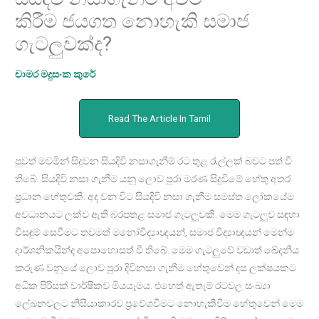
කිරීම ජයගත නොහැකි සමාජ
ගැටලුවක්ද?
චාමර මදුසංක කුරේ
Read The Article In Tamil
පුවත් මවමින් සිදුවන සියදිවි නසාගැනීම් රට තුළ රැල්ලක් බවට පත් වී
තිබේ. සියදිවි නසා ගැනීම යනු ලොව පුරා මරණ සිදුවීමේ හේතු අතර
ප්‍රධාන හේතුවකි. අද වන විට සියදිවි නසා ගැනීම සමස්ත ලෝකයේම
අවධානයට ලක්ව ඇති බරපතළ සමාජ ගැටලුවකි. මෙම ගැටලුව සඳහා
විසඳුම් සෙවීමට තවමත් මනෝවිද්‍යාඥයන්, සමාජ විද්‍යාඥයන් මෙන්ම
දාර්ශනිකයින්ද අපොහොසත් වී තිබේ. මෙම ගැටලුවේ වඩාත් ඛේදනීය
කරුණ වනුයේ ලොව පුරා දිවිනසා ගැනීම හේතුවෙන් දස ලක්ෂයකට
අධික පිරිසක් වාර්ෂිකව මියයෑමය. එහෙත් ඇතැම් රටවල සංඛ්‍යා
ලේඛනවලට නිසියාකාරව ප්‍රවේශවීමට නොහැකිවීම හේතුවෙන් මෙම