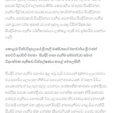
සාධක පිළිබඳ විශ්ලේෂණය කිරීම කෙරෙහිය. ඒ අනුව සියදිවිනසා
ගැනීම පිළිබඳ සමාජ සාධක අධ්‍යයනය කරමින් ආත්මීය සියදිවිනසා
ගැනීම, පරාර්ථකාමී සියදිවිනසා ගැනීම, අනෝමීය සියදිවිනසා ගැනීම
යන ප්‍රධාන වර්ග තුනක් යටතේ පුද්ගලයෙකු විසින් සිදුකරන
සියදිවිනසා ගැනීම වර්ගීකරණයට ලක්කළ හැකි බව දුර්කයිම් පෙන්වා
දෙයි.
කොළඹ විශ්වවිද්‍යාලයේ ශ්‍රී පාලි මණ්ඩපයේ මහාචාර්ය ශ්‍රී රංජන්
හෙට්ටි ආරච්චි මහතා සියදිවි නසා ගැනීම සම්බන්ධව සමාජ
විද්‍යාත්මක පැතිකඩ විශ්ලේෂණය කළේ මෙලෙසිනි.
සියදිවි නසා ගැනීම සමාජය තුළ අඩු වැඩි වශයෙන් දක්නට ලැබෙනවා.
එය සමාජීය ලෙස සහ නීතිමය වශයෙන් අපරාධයක්. ඒ සදහා විවිධ
සාධකයන්ගේ බලපෑම් එල්ල වෙනවා. සංස්කෘතික කාරණා කේන්ද්‍රීයව,
ආර්ථික සාධක කේන්ද්‍රීයව, සමාජ සහ භෞතික සබදතා නිසි ආකාරව
තේරුම් ගැනීමට නොහැකි වීම, ලෙඩරෝග නිවාරණය කර නොහැකි
වීම ආදී හේතුන් මත පුද්ගලයන් සියදිවි නසාගැනීමට පෙළඹිය හැකියි.
සියදිවි නසා ගැනීම ඒක හේතුක ක්‍රියාවලියක් නොවේ. මෙරට පවතින