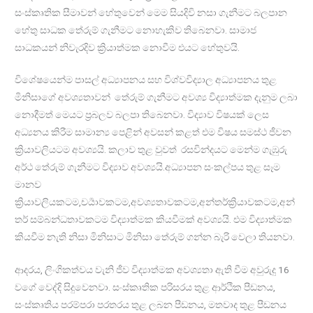
සංස්කෘතික සීමාවන් හේතුවෙන් මෙම සියදිවි නසා ගැනීමට බලපාන
හේතු සාධක තේරුම් ගැනීමට නොහැකිව තිබෙනවා. සාමාජ
සාධකයන් නිවැරදිව ක්‍රියාත්මක නොවීම එයට හේතුවයි.
විශේෂයෙන්ම පාසල් අධ්‍යාපනය සහ විශ්වවිද්‍යාල අධ්‍යාපනය තුළ
මිනිසාගේ අවශ්‍යතාවන් තේරුම් ගැනීමට අවශ්‍ය විද්‍යාත්මක දැනුම ලබා
නොදීමත් මෙයට ප්‍රබලව බලපා තිබෙනවා. විද්‍යාව විෂයක් ලෙස
අධ්‍යනය කිරීම සාමාන්‍ය පෙළින් අවසන් කළත් එම විෂය සමස්ථ ජීවන
ක්‍රියාවලියටම අවශ්‍යයි. කලාව තුළ වුවත් රසවින්දයට මෙන්ම ගැඹුරු
අර්ථ තේරුම් ගැනීමට විද්‍යාව අවශ්‍යයි.අධ්‍යාපන සංකල්පය තුළ සෑම
මානව
ක්‍රියාවලියකටම,චර්‍යාවකටම,අවශ්‍යතාවකටම,අන්තර්ක්‍රියාවකටම,අන්
තර් සම්බන්ධතාවකටම විද්‍යාත්මක කියවීමක් අවශ්‍යයි. එම විද්‍යාත්මක
කියවීම නැති නිසා මිනිසාට මිනිසා තේරුම් ගන්න බැරි වෙලා තියනවා.
ආදරය, ලිංගිකත්වය වැනි ජීව විද්‍යාත්මක අවශ්‍යතා ඇති වීම අවුරුදු 16
වගේ වෙද්දි සිදුවෙනවා. සංස්කෘතික පරිසරය තුළ ආර්ථික පීඩනය,
සංස්කෘතිය පරම්පරා පරත‍රය තුළ ලබන පීඩනය, මතවාද තුළ පීඩනය