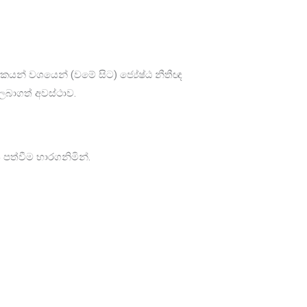
ජිකයන් වශයෙන් (වමේ සිට) ජ්‍යේෂ්ඨ නීතීඥ
 ලබාගත් අවස්ථාව.
පත්වීම භාරගනිමින්.