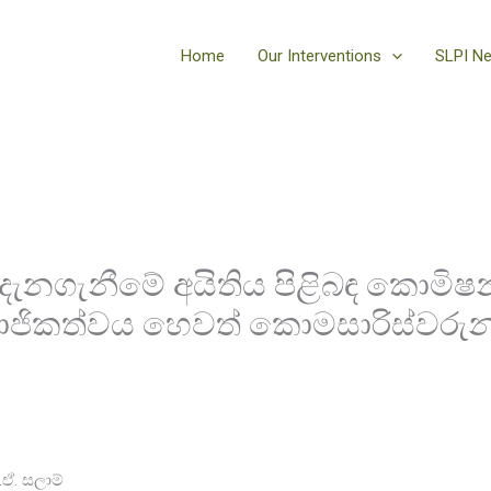
Home
Our Interventions
SLPI N
රු දැනගැනීමේ අයිතිය පිළිබඳ කොමි
ාජිකත්වය හෙවත් කොමසාරිස්වරුන
.ඒ. සලාම්