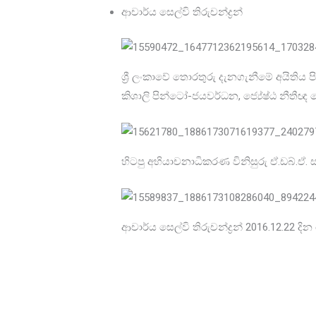
ආචාර්ය සෙල්වි තිරුචන්ද්‍රන්
ශ්‍රී ලංකාවේ තොරතුරු දැනගැනීමේ අයිතිය ප
කිශාලි පින්ටෝ-ජයවර්ධන, ජ්‍යේෂ්ඨ නීතීඥ 
හිටපු අභියාචනාධිකරණ විනිසුරු ඒ.ඩබ්.ඒ.
ආචාර්ය සෙල්වි තිරුචන්ද්‍රන් 2016.12.22