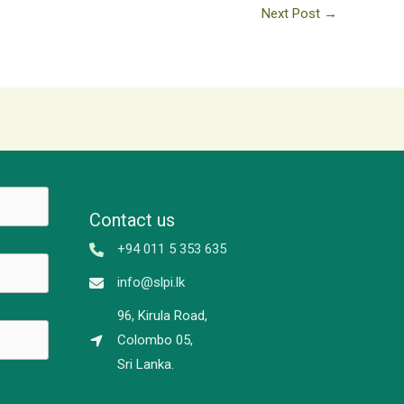
Next Post
→
Contact us
+94 011 5 353 635
info@slpi.lk
96, Kirula Road,
Colombo 05,
Sri Lanka.