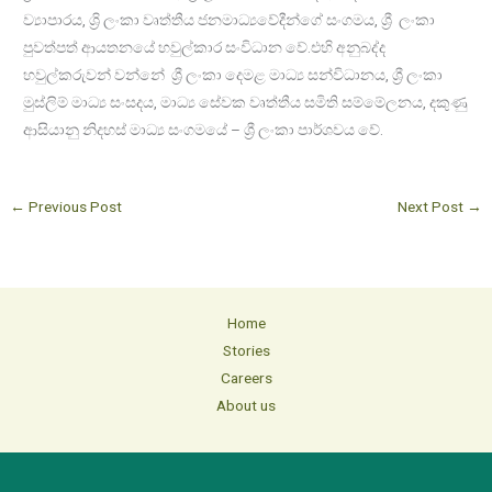
ව්‍යාපාරය, ශ්‍රි ලංකා වෘත්තීය ජනමාධ්‍යවේදීන්ගේ සංගමය, ශ්‍රී ලංකා
පුවත්පත් ආයතනයේ හවුල්කාර සංවිධාන වේ.එහි අනුබද්ද
හවුල්කරුවන් වන්නේ ශ්‍රී ලංකා දෙමළ මාධ්‍ය සන්විධානය, ශ්‍රී ලංකා
මුස්ලිම් මාධ්‍ය සංසදය, මාධ්‍ය සේවක වෘත්තීය සමිති සම්මේලනය, දකුණු
ආසියානු නිදහස් මාධ්‍ය සංගමයේ – ශ්‍රී ලංකා පාර්ශවය වේ.
←
Previous Post
Next Post
→
Home
Stories
Careers
About us