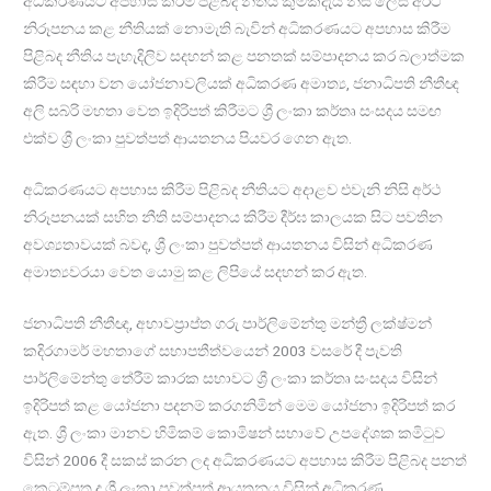
අධිකරණයට අපහාස කිරීම පිළිබද නීතිය කුමක්දැයි නිසි ලෙස අර්ථ
නිරූපනය කළ නීතියක් නොමැති බැවින් අධිකරණයට අපහාස කිරීම
පිළිබද නීතිය පැහැදිලිව සදහන් කළ පනතක් සම්පාදනය කර බලාත්මක
කිරීම සඳහා වන යෝජනාවලියක් අධිකරණ අමාත්‍ය, ජනාධිපති නීතීඥ
අලි සබ්රි මහතා වෙත ඉදිරිපත් කිරීමට ශ්‍රී ලංකා කර්තෘ සංසදය සමඟ
එක්ව ශ්‍රී ලංකා පුවත්පත් ආයතනය පියවර ගෙන ඇත.
අධිකරණයට අපහාස කිරීම පිළිබද නීතියට අදාළව එවැනි නිසි අර්ථ
නිරූපනයක් සහිත නීති සම්පාදනය කිරීම දීර්ඝ කාලයක සිට පවතින
අවශ්‍යතාවයක් බවද, ශ්‍රී ලංකා පුවත්පත් ආයතනය විසින් අධිකරණ
අමාත්‍යවරයා වෙත යොමු කළ ලිපියේ සදහන් කර ඇත.
ජනාධිපති නීතීඥ, අභාවප්‍රාප්ත ගරු පාර්ලිමේන්තු මන්ත්‍රී ලක්ෂ්මන්
කදිරගාමර් මහතාගේ සභාපතීත්වයෙන් 2003 වසරේ දී පැවති
පාර්ලිමේන්තු තේරීම් කාරක සභාවට ශ්‍රී ලංකා කර්තෘ සංසදය විසින්
ඉදිරිපත් කළ යෝජනා පදනම් කරගනිමින් මෙම යෝජනා ඉදිරිපත් කර
ඇත. ශ්‍රී ලංකා මානව හිමිකම් කොමිෂන් සභාවේ උපදේශක කමිටුව
විසින් 2006 දී සකස් කරන ලද අධිකරණයට අපහාස කිරීම පිළිබද පනත්
කෙටුම්පත ද ශ්‍රී ලංකා පුවත්පත් ආයතනය විසින් අධිකරණ