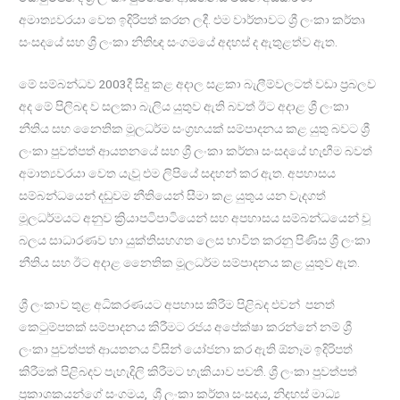
අමාත්‍යවරයා වෙත ඉදිරිපත් කරන ලදී. එම වාර්තාවට ශ්‍රී ලංකා කර්තෘ
සංසදයේ සහ ශ්‍රී ලංකා නිතිඥ සංගමයේ අදහස් ද ඇතුළත්ව ඇත.
මේ සම්බන්ධව 2003දී සිදු කළ අදාල සළකා බැලීම්වලටත් වඩා ප්‍රබලව
අද මේ පිලිබඳ ව සලකා බැලිය යුතුව ඇති බවත් ඊට අදාළ ශ්‍රී ලංකා
නීතිය සහ නෛතික මූලධර්ම සංග්‍රහයක් සම්පාදනය‍ කළ යුතු බවට ශ්‍රී
ලංකා පුවත්පත් ආයතනයේ සහ ශ්‍රී ලංකා කර්තෘ සංසදයේ හැඟීම බවත්
අමාත්‍යවරයා වෙත යැවූ එම ලිපියේ‍ සදහන් කර ඇත. අපහාසය
සම්බන්ධයෙන් දඩුවම නීතියෙන් සීමා කළ යුතුය යන වැදගත්
මූලධර්මයට අනුව ක්‍රියාපටිපාටියෙන් සහ අපහාසය සම්බන්ධයෙන් වූ
බලය සාධාරණව හා යුක්තිසහගත ලෙස භාවිත කරනු පිණිස ශ්‍රී ලංකා
නීතිය සහ ඊට අදාළ නෛතික මූලධර්ම සම්පාදනය කළ යුතුව ඇත.
ශ්‍රී ලංකාව තුළ අධිකරණයට අපහාස කිරීම පිළිබද එවන් පනත්
කෙටුම්පතක් සම්පාදනය කිරීමට රජය අපේක්ෂා කරන්නේ නම් ශ්‍රී
ලංකා පුවත්පත් ආයතනය විසින් යෝජනා කර ඇති ඕනෑම ඉදිරිපත්
කිරීමක් පිළිබදව පැහැදිලි කිරීමට හැකියාව පවතී. ශ්‍රී ලංකා පුවත්පත්
ප්‍රකාශකයන්ගේ සංගමය, ශ්‍රී ලංකා කර්තෘ සංසදය, නිදහස් මාධ්‍ය