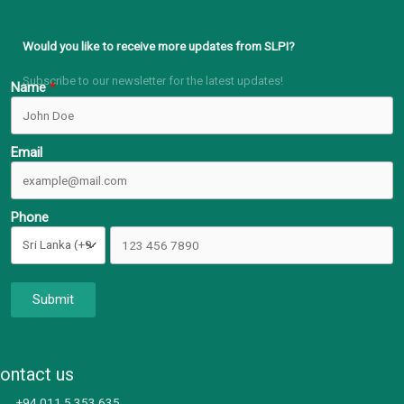
Would you like to receive more updates from SLPI?
Subscribe to our newsletter for the latest updates!
Name
Email
Phone
Submit
ontact us
+94 011 5 353 635