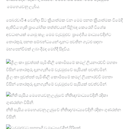
මෙහෙයවනු ලැබිය.
පෙබරවාරි 4 වෙනිදා සිට ක්‍රියාත්මක වන මෙම පනත ක‍්‍රියාත්මක වීමේදී
ඇතිවිය හැකි ප‍්‍රායෝගික තත්ත්වයන් පිළිබඳ කෙරෙහි විශේෂ
අවධානයක් යොමු කළ මෙම වැඩමුළුව ප‍්‍රාදේශීය මාධ්‍යවේදීන්ට
තොරතුරු පනත සම්බන්ධයෙන් දැනට පවතින ගැටළු සඳහා
මඟපෙන්වීමක් ලබා දීමද මෙහිදී සිදුවිය.
ශ්‍රී ලංකා පුවත්පත් පැමිණිලි කොමිසමේ කමල් ලියනාරච්චි මහතා
විසින් තොරතුරු දැනගැනීමේ වැඩමුළුවේ සැසියක් පවත්වමින්.
නීති සැසිය මෙහෙයවනු ලැබුවේ නීතීඥ/මාධ්‍යවේදිනී රදිකා ගුණරත්න
විසිනි.