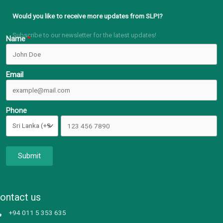
Would you like to receive more updates from SLPI?
Subscribe to our newsletter for the latest updates!
Name
Email
Phone
Submit
ontact us
+94 011 5 353 635