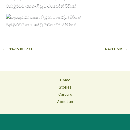
වැඩමුළුවට සහභාගි වූ මාධ්‍යවේදීන් පිරිසක්
වැඩමුළුවට සහභාගි වූ මාධ්‍යවේදීන් පිරිසක්
←
Previous Post
Next Post
→
Home
Stories
Careers
About us