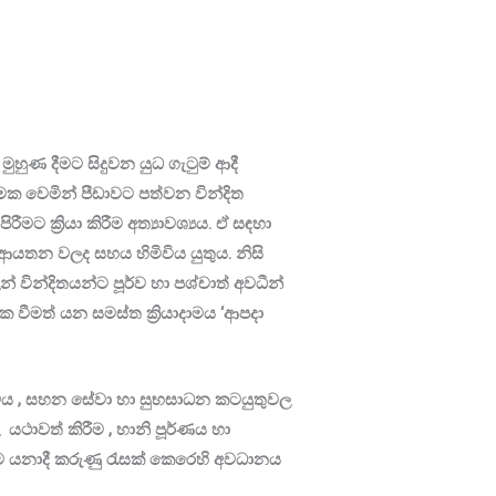
ුහුණ දීමට සිදුවන යුධ ගැටුම් ආදී
්මක වෙමින් පීඩාවට පත්වන වින්දිත
ට ක්‍රියා කිරීම අත්‍යාවශ්‍යය. ඒ සඳහා
ආයතන වලද සහය හිමිවිය යුතුය. නිසි
් වින්දිතයන්ට පූර්ව හා පශ්චාත් අවධීන්
 වීමත් යන සමස්ත ක්‍රියාදාමය ‘ආපදා
ියාදාමය , සහන සේවා හා සුභසාධන කටයුතුවල
ාවත් කිරීම , හානි පූර්ණය හා
ීම යනාදී කරුණු රැසක් කෙරෙහි අවධානය