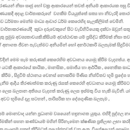
රණයන් නිසා සෘජු හෝ වක්‍ර ආකාරයෙන් තවත් අනියම් ආකාරයක පසු 
රණයකදී අදාළ වාර්තාකරුගේ වගකීම වියයුත්තේ සත්‍ය හා නිවැරදි තොර
නව ධර්මතා මෙන්ම මාධ්‍ය ආචාර ධර්ම කෙරෙහිද සැලකිලිමත් වෙමිනි.
ම වාර්තාකරණයේදී කුඩා දරුවෙකුගේ සිට වැඩිහිටියෙකු දක්වා ඔවුන්
ු ප්‍රමුඛ අවශ්‍යතාවයකි.කිසියම් අවස්ථාවක යම් ප්‍රසිද්ධ කිරීමක් නිසා
 අනාගත ජීවන පැවැත්මට අනියමින් හෝ අනර්ථකාරී බලපෑමක් සිදුවීම
ීන් මෙම සෑම කරුණක් කෙරෙහිම අවධානය යොමු කිරීම වැදගත්ය. ආපද
න්ට යටකී ආකාරයේ කායික , මානසික , සමාජීය හා ආර්ථික , නෛතික ස
කිරීම , සිදුවීම් ස්ථානය වෙනස් නොකරීම පිණිස නිශ්චිතව භූමි ප්‍රදේශ 
 ගැනීම ආදීය තීරණාත්මක කරුණු රැසක් කෙරෙහි අවධානය යොමු කිරීමට 
බලපාන අතිශය වැදගත් කරුණු ලෙස ඉස්මතු විය හැකි බැවිනි. යම් නිශ
 , අවට භූමියේ දළ සටහන් , පාරිසරික හා දේශගුණික බලපෑම ,
 මොනවාද යන්න ප්‍රධානම වශයෙන් හඳුනාගත යුතුය. එහිදී පුද්ගල නාම , ස
කිරීමකින් සහන කණ්ඩායම් මගින් පිරිනැමෙන ක්ෂණික ප්‍රතිලාභ ලඟා කර
ලසුම් සකස් කිරීමටත් ප්‍රයෝජනවත් වනු ඇත. විශේෂයෙන් සෞඛ්‍ය