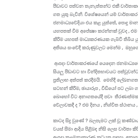
පීඩාවට පත්වන තැනැත්තන්ට එකී වාර්තාක
ගත යුතු බැවිනි. විශේෂයෙන් යම් වාර්තාක
ජනමාධ්‍යවේදියා එය කළ යුත්තේ, පොදු මා
යහපතක් වීම අපේක්‍ෂා කරන්නක් වුවද , එ
කිරීම යහපත් මාධ්‍යකරණයක ගැබ්වී තිබිය යුත
අතිශය සංවේදී කරුණුවලට මෙන්ම , ඔහුගේ
ආපදා වාර්තාකරණයේ යෙදෙන ජනමාධ්‍යවේද
සියලු පීඩාවට හා වින්දිතභාවයට පත්වූව
ප්‍රතිලාභ අත්පත් කරදීමයි. මෙහිදී ලේඛනගත 
සටහන් කිරීම, ඡායාරූප , වීඩියෝ පට ලබා
බොහෝ විට අනාගතයේදී පවා තීරණාත්මක ලෙස 
වේලාවකදී ද ? එම දිනය , නිශ්චිත ස්ථානය
කාටද සිදු වුණේ ? බලපෑමට ලක් වූ කණ්ඩායම්
වයස් සීමා ආදිය පිළිබඳ නිසි ලෙස වාර්තා 
ආපදා කළමනාකාරණ කටයුතු සඳහා අනාගත සැ