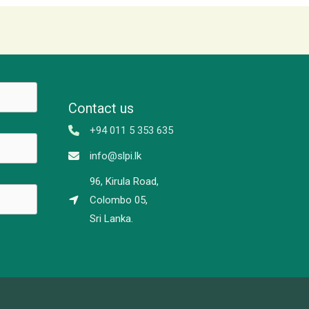
Contact us
+94 011 5 353 635
info@slpi.lk
96, Kirula Road,
Colombo 05,
Sri Lanka.