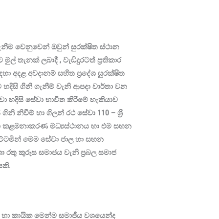
නීම වෙනුවෙන් ඔවුන් සුරක්ෂිත ස්ථාන
් තැනක් ලබාදී , වැඩිදුරටත් ප්‍රතිකාර
ඳහා අදළ අවදානම් සහිත ප්‍රදේශ සුරක්ෂිත
 හදිසි ගිනි ගැනීම් වැනි ආපදා වාර්තා වන
වා හදිසි සේවා භාවිත කිරීමේ හැකියාව
නි නිවීම් හා ගිලන් රථ සේවා 110 – ශ්‍රී
ක ආපදා කළමනාකරණ මධ්‍යස්ථානය හා එම සහන
ීය මට්ටමින් මෙම සේවා ජාල හා සහන
ංකා රතු කුරුස සමාජය වැනි ප්‍රබල සමාජ
යකි.
ික හා කායික මෙන්ම සමාජීය වශයෙන්ද