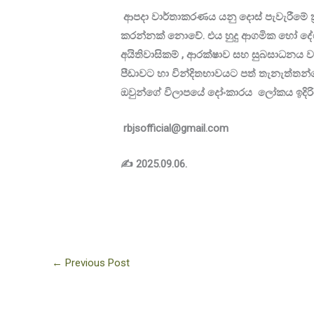
ආපදා වාර්තාකරණය යනු දොස් පැවැරීමේ ක්
කරන්නක් නොවේ. එය හුදු ආගමික හෝ දේශ
අයිතිවාසිකම් , ආරක්ෂාව සහ සුබසාධනය වැඩ
පීඩාවට හා වින්දිතභාවයට පත් තැනැත්ත
ඔවුන්ගේ විලාපයේ දෝංකාරය ලෝකය ඉදිරි
rbjsofficial@gmail.com
✍
️ 2025.09.06.
←
Previous Post