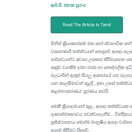
ආර්.බී. ජනක සුරංග
Read The Article In Tamil
මිනිස් ක්‍රියාකාරකම් මත හෝ ස්වභාවික හේ
ව්‍යසනකාරී තත්ත්වයන් පොදුවේ ආපදා ලෙස හ
පාර්ශවයන්ට අවශ්‍ය උපකාර කිරීම,සහන සේවා 
ඍජුව වගකීම් දරන රාජ්‍ය හා පෞද්ගලික අ
බලධාරීන් ඇතුළු සියලු ආකාරයේ යහ බලපෑම් 
යන කාලසීමාවන් තුළදී , ඉතා උසස් තත්ත්ව
කළමනාකරණය’ පූරණය කරයි.
මෙකී ක්‍රියාදාමයන් තුළ , ආපදා තත්ත්වයක
ගුණාත්මකභාවය පවත්වාගැනීම , වින්දිතය
ප්‍රතිස්ථාපනය මෙන්ම මානුෂීය ආපදා වාර
යොමු කිරීමට සිදුවේ.