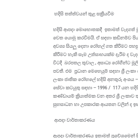
හදිසි තත්ත්වයන් තුළ සක්‍රීයවීම
හදිසි ආපදා මොහොතකදී ඉතාමත් වැදගත් මූ
වෙත යොමු කරවීමයි. ඒ සඳහා කඩිනම්ව පියවර 
අවශ්‍ය සියලු දෙනා රෝහල් ගත කිරීමට පහසුක
කිරීමට හැකි සෑම උත්සාහයක්ම දැරීම ද වැදගත
විටදී බරපතල තුවාල , අසාධ්‍ය රෝගීන්ට මූ
පවතී. එම ප්‍රධාන මෙහෙයුම් සඳහා ශ්‍රී ලංකා
ලංකා ජාතික රෝහලේ හදිසි අනතුරු අංශය – 
සේවා කටයුතු සඳහා – 1996 / 117 යන හදිසි 
කණ්ඩායම් ක්‍රියාත්මක වන අතර ශ්‍රී ලංකාව ත
සුභසාධන හා උපකාරක ආයතන වලින් ද ඉහත
ආපදා වාර්තාකරණය
ආපදා වාර්තාකරණය ඉතාමත් ප්‍රවේශමෙන් ස