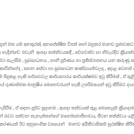
තූන් මත යම් අනතුරක්, අනපේක්ෂිත විපත් හෝ බහුතර මානව ප්‍රජාවකට ම
ැඳින්වේ. එවැනි ආපදා තත්ත්වයකදී , වේගවත්ව හා නිවැරදිව ක්‍රියාත
සැලසීම , සුබසාධනය , හානි පූර්ණය හා ප්‍රතිස්ථාපනය යන කරුණු සපිරීම
ධිකාරීන්ගේද , සහන සේවා හා සුබසාධන කණ්ඩායම්වලද , අදාළ වෙනත් 
සිදුකළ හැකි පාර්ශවවල කාර්යභාරය කාර්යක්ෂමව ඉටු කිරීමත් , ඒ තුළින
යේ ගුණාත්මක මානුෂීය මෙහෙවරයන් හැකි උපරිමයෙන් ඉටු කිරීමට දායක
 හැසිරීම , ඒ සඳහා පූර්ව සූදානම , ආපදා තත්වයක් තුළ මෙහෙයුම් ක්‍ර
න් බවට පත්වන තැනැත්තන්ගේ මනෝසමාජීභාවය, ජීවන තත්ත්වය යළි යථ
්තාකරණයත් ඊට අනුශාංගික වශයෙන් මානව අයිතිවාසිකම් සුරක්ෂිත කිර