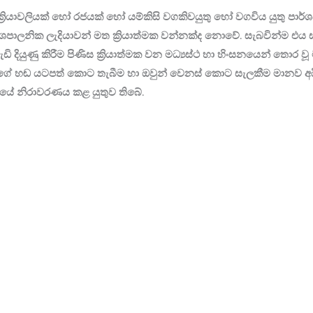
‍රියාවලියක් හෝ රජයක් හෝ යම්කිසි වගකිවයුතු හෝ වගවිය යුතු පාර්
පාලනික ලැදියාවන් මත ක්‍රියාත්මක වන්නක්ද නොවේ. සැබවින්ම එ
ි දියුණු කිරීම පිණිස ක්‍රියාත්මක වන මධ්‍යස්ථ හා හිංසනයෙන් තොර 
න්ගේ හඬ යටපත් කොට තැබීම හා ඔවුන් වෙනස් කොට සැලකීම මානව අ
යේ නිරාවරණය කළ යුතුව තිබේ.