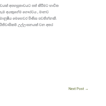
ශවයක් අපහසුතාවයට පත් කිරීමට භාවිත
ය සෑම අයකුගේම ගෞරවය , මානව
වූ මානූෂීය මෙහෙවර පිණිස පවතින්නකි.
යිතිවාසිකම් උල්ලංඝනයක් වන අතර
Next Post
→