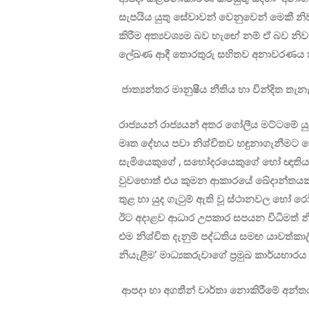
සැපයිය යුතු සේවාවන් වෙනුවෙන් මෙකී නිව
කිරීම අත්‍යවශ්‍යම බව හැඟේ නම් ඒ බව නිවැ
ලේඛණ ආදී තොරතුරු සහිතව අනාවරණය කි
ජාත්‍යන්තර මානුෂීය නීතිය හා වින්දිත තැන
රාජ්‍යයන් රාජ්‍යයන් අතර ගෝලීය මට්ටමේ ය
මෘත දේහය පවා නිශ්චිතව හඳුනාගැනීමට 
සැමියෙකුගේ , සහෝදරයෙකුගේ හෝ ඥාතියකු
වුවහොත් එය කුමන ආකාරයේ ඛේදාන්තයක් ව
තුළ හා යුද ගැටුම් ඇති වූ ස්ථානවල හෝ ර
ඊට අදාළව ආධාර උපකාර සපයන විධිමත් නීතිරා
එම නිශ්චිත දැනුම් පද්ධතිය සමඟ යාවත්ක
නියැළීම’ මාධ්‍යකරුවාගේ ප්‍රමුඛ කාර්යභා
ආපදා හා අගතීන් වාර්තා නොකිරීමේ අන්