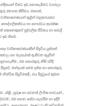
වින්දිතයන් වීමට ඉඩ නොතැබීමට වගබලා
තුරු ජනගත කිරීමය. එහෙත්,
වාර්තාකරණයන් තුළින් බහුතරයකට
 සතු පෞද්ගලිකත්වය හා ගෞරවය ආරක්ෂා
 තවත් කෙනෙකුගේ පුද්ගලික ජීවිතය හා සබැඳි
ට ඉඩ තිබේ.
ා වාර්තාකරණයකින් සිදුවිය යුත්තේ
ාධකවල යහ බලපෑමක් ඇතිවන අයුරින්
හඳුනාගැනීම , එම තොරතුරු නිසි පරිදි
සිදුවේ. මන්දයත් මෙම දත්ත හා තොරතුරු
්චිත සිදුවීමකදී , එය සිදුවූයේ කුමන
්ත්‍රී , පුරුෂ හා වෙනත් ලිංගික භාවයන් ,
දීමටත් , එම සහන සේවා සැපයීම හා ඉදිරි
 සේවා , ආහාරපාන , ඖෂධ වැනි කඩිනමින්