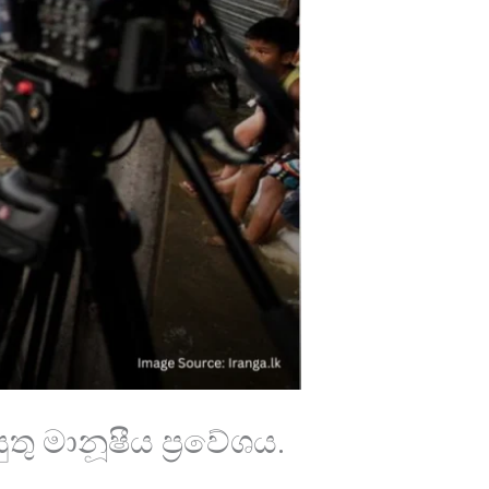
 මානූෂීය ප්‍රවේශය.