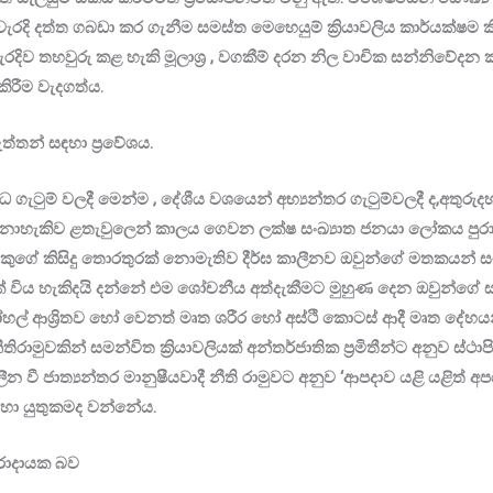
ැරදි දත්ත ගබඩා කර ගැනීම සමස්ත මෙහෙයුම් ක්‍රියාවලිය කාර්යක්ෂම ක
රදිව තහවුරු කළ හැකි මූලාශ්‍ර , වගකීම් දරන නිල වාචික සන්නිවේදන ක
රීම වැදගත්ය.
ැත්තන් සඳහා ප්‍රවේශය.
ුධ ගැටුම් වලදී මෙන්ම , දේශීය වශයෙන් අභ්‍යන්තර ගැටුම්වලදී ද,අතුර
නොහැකිව ළතැවුලෙන් කාලය ගෙවන ලක්ෂ සංඛ්‍යාත ජනයා ලෝකය පුරා
ගේ කිසිදු තොරතුරක් නොමැතිව දීර්ඝ කාලීනව ඔවුන්ගේ මතකයන් සමග 
ිය හැකිදයි දන්නේ එම ශෝචනීය අත්දැකීමට මුහුණ දෙන ඔවුන්ගේ සමී
ෝහල් ආශ්‍රිතව හෝ වෙනත් මෘත ශරීර හෝ අස්ථි කොටස් ආදී මෘත දේහයන
මුවකින් සමන්විත ක්‍රියාවලියක් අන්තර්ජාතික ප්‍රමිතීන්ට අනුව ස්ථා
ාලීන වී ජාත්‍යන්තර මානුෂීයවාදී නීති රාමුවට අනුව ‘ආපදාව යළි ය
රය හා යුතුකමද වන්නේය.
තරාදායක බව