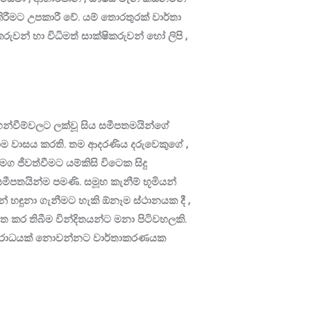
ිරීමට උපකාරී වේ. යම් තොරතුරක් වාර්තා
රුවන් හා විධිමත් සාක්ෂිකරුවන් හෝ ලිපි ,
ුදහන්වීම්වලට ලක්වූ සිය සමීපතමයින්ගේ
ම වාසය කරති. තම ආදරණිය දරුවෙකුගේ ,
ජීවත්වීමට යම්කිසි විටෙක සිදු
පතයින්ම පමණි. සමූහ කැනීම් භූමියන්
් හඳුනා ගැනීමට හැකි ඕනෑම ස්ථානයක දී ,
පිත කර තිබීම වින්දිතයන්ට මනා පිටිවහලකි.
ළිත් අපරාධයක් නොවන්නට වාර්තාකරණයක