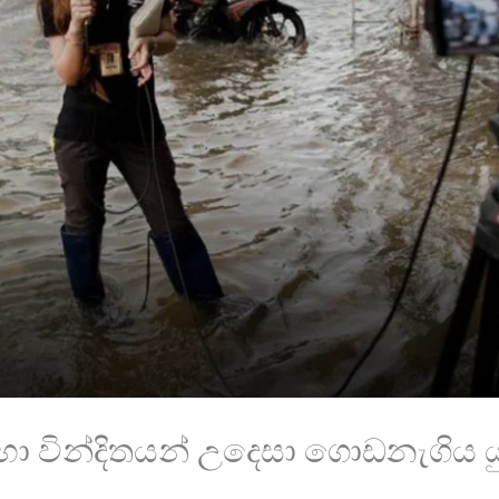
 වින්දිතයන් උදෙසා ගොඩනැගිය යුතු