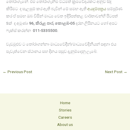
තෝරාගැනේ. එම තෝරාගැනීම විධිමත් ක්‍රමවේදයකට අනුව සිදු
කිරීමට ද සැලසුම් කර ඇති බැවින් මේ සමඟ ඇති
අයදුම්පත්‍රය
සම්පූර්ණ
කර ඒ සමඟ ඔබ විසින් මාධ්‍ය වෙත ඉදිරිපත්කළ වාර්තාවන්හි පිටපත්
5ක් ද අමුණා
96, කිරුළ පාර, කොළඹ-05
දරන ලිපිනයට හෝ අපට
ෆැක්ස් කරන්න
011-5335500.
වැඩමුළුව ට තෝරාගන්නා මාධ්‍යවේදීන්/මාධ්‍යවේදිනියන් සඳහා එය
පැවැත්වෙන ස්ථානය සහ දිනය පසුව දැනුම්දෙනු ලැබේ.
←
Previous Post
Next Post
→
Home
Stories
Careers
About us