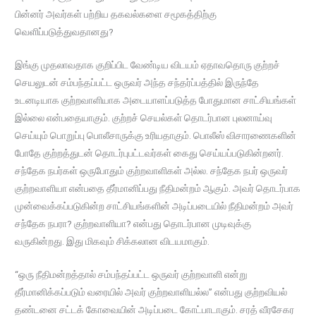
பின்னர் அவர்கள் பற்றிய தகவல்களை சமூகத்திற்கு
வெளிப்படுத்துவதானது?
இங்கு முதலாவதாக குறிப்பிட வேண்டிய விடயம் ஏதாவதொரு குற்றச்
செயலுடன் சம்பந்தப்பட்ட ஒருவர் அந்த சந்தர்ப்பத்தில் இருந்தே
உடனடியாக குற்றவாளியாக அடையாளப்படுத்த போதுமான சாட்சியங்கள்
இல்லை என்பதையாகும். குற்றச் செயல்கள் தொடர்பான புலனாய்வு
செய்யும் பொறுப்பு பொலீசாருக்கு உரியதாகும். பொலீஸ் விசாரணைகளின்
போதே குற்றத்துடன் தொடர்புபட்டவர்கள் கைது செய்யப்படுகின்றனர்.
சந்தேக நபர்கள் ஒருபோதும் குற்றவாளிகள் அல்ல. சந்தேக நபர் ஒருவர்
குற்றவாளியா என்பதை தீர்மானிப்பது நீதிமன்றம் ஆகும். அவர் தொடர்பாக
முன்வைக்கப்படுகின்ற சாட்சியங்களின் அடிப்படையில் நீதிமன்றம் அவர்
சந்தேக நபரா? குற்றவாளியா? என்பது தொடர்பான முடிவுக்கு
வருகின்றது. இது மிகவும் சிக்கலான விடயமாகும்.
“ஒரு நீதிமன்றத்தால் சம்பந்தப்பட்ட ஒருவர் குற்றவாளி என்று
தீர்மானிக்கப்படும் வரையில் அவர் குற்றவாளியல்ல” என்பது குற்றவியல்
தண்டனை சட்டக் கோவையின் அடிப்படை கோட்பாடாகும். சரத் வீரசேகர