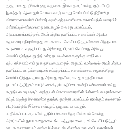
குரூரமானது. நீங்கள் ஒரு கருணை இல்லாதவர்” என்று குறிப்பிட்டு
இருந்தார். ஆனாலும் கொலைகாரர் கைது செய்யப்பட்டு நீதிமன்ற
விசாரணைகளின் பின்னர் அவர் குற்றவாளியாக காணப்படும் வரையில்
அந்நாட்டில் எந்தவொரு ஊடகமும் அவரது புகைப்படம்,
அடையாளப்படுத்தல், அவர் பற்றிய தனிப்பட்ட தகவல்கள் ஆகிய
எதனையும் நியுசிலாந்து ஊடகங்கள் வெளிப்படுத்தவில்லை. அதற்கான
காரணமாக கருதப்பட்டது அவ்வாறு பிரசுரம் செய்வது அல்லது
வெளிப்படுத்துவது நீதிமன்ற நடவடிக்கைகளுக்கு பாதிப்பை
ஏற்படுத்தலாம் என்று கருதியமையாகும். அதுமட்டுமல்லாமல் அவர் பற்றிய
தனிப்பட்ட வாழ்க்கையுடன் சம்பந்தப்பட்ட தகவல்களை சமூகத்திற்கு
வெளிப்படுத்துவதானது அவரது உறவினர்களது சுதந்திரமான
நடமாட்டத்திற்கும் வாழ்க்கைக்கும் பாதிப்பை உண்டுபண்ணலாம் என்று
கருதியமையுமாகும். அத்துடன் கொலைகாரனின் பின்னால் கமராக்களை
நீட்டிப் பிடித்துக்கொண்டு துரத்தி துரத்தி புகைப்படம் எடுக்கும் கலாசாரம்
நியுசிலாந்தில் இல்லை என்பதும் ஒரு காரணமாகும்.
பாதிக்கப்பட்டவர்களின் குடும்பங்களை தேடி பின்னால் சென்று
அவர்களின் துயர கதைகளை சோடித்து ரசனையுடன் வெளிப்படுத்தும்
ஊடக கலாசாரமும் அங்கு இல்லை. நியுசிலாந்து ஊடகவியலாளர்கள்