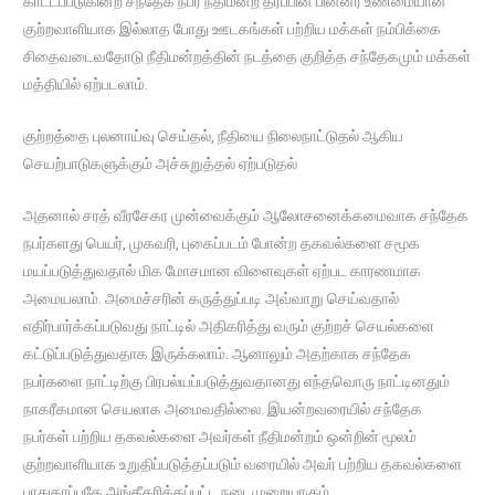
காட்டப்படுகின்ற சந்தேக நபர் நீதிமன்ற தீர்ப்பின் பின்னர் உண்மையான
குற்றவாளியாக இல்லாத போது ஊடகங்கள் பற்றிய மக்கள் நம்பிக்கை
சிதைவடைவதோடு நீதிமன்றத்தின் நடத்தை குறித்த சந்தேகமும் மக்கள்
மத்தியில் ஏற்படலாம்.
குற்றத்தை புலனாய்வு செய்தல், நீதியை நிலைநாட்டுதல் ஆகிய
செயற்பாடுகளுக்கும் அச்சுறுத்தல் ஏற்படுதல்
அதனால் சரத் வீரசேகர முன்வைக்கும் ஆலோசனைக்கமைவாக சந்தேக
நபர்களது பெயர், முகவரி, புகைப்படம் போன்ற தகவல்களை சமூக
மயப்படுத்துவதால் மிக மோசமான விளைவுகள் ஏற்பட காரணமாக
அமையலாம். அமைச்சரின் கருத்துப்படி அவ்வாறு செய்வதால்
எதிர்பார்க்கப்படுவது நாட்டில் அதிகரித்து வரும் குற்றச் செயல்களை
கட்டுப்படுத்துவதாக இருக்கலாம். ஆனாலும் அதற்காக சந்தேக
நபர்களை நாட்டிற்கு பிரபல்யப்படுத்துவதானது எந்தவொரு நாட்டினதும்
நாகரீகமான செயலாக அமைவதில்லை. இயன்றவரையில் சந்தேக
நபர்கள் பற்றிய தகவல்களை அவர்கள் நீதிமன்றம் ஒன்றின் மூலம்
குற்றவாளியாக உறுதிப்படுத்தப்படும் வரையில் அவர் பற்றிய தகவல்களை
பாதுகாப்பதே அங்கீகரிக்கப்பட்ட நடைமுறையாகும்.