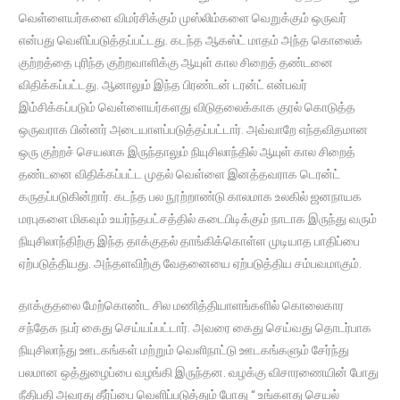
வெள்ளையர்களை விமர்சிக்கும் முஸ்லிம்களை வெறுக்கும் ஒருவர்
என்பது வெளிப்படுத்தப்பட்டது. கடந்த ஆகஸ்ட் மாதம் அந்த கொலைக்
குற்றத்தை புரிந்த குற்றவாளிக்கு ஆயுள் கால சிறைத் தண்டனை
விதிக்கப்பட்டது. ஆனாலும் இந்த பிரண்டன் டரன்ட் என்பவர்
இம்சிக்கப்படும் வெள்ளையர்களது விடுதலைக்காக குரல் கொடுத்த
ஒருவராக பின்னர் அடையாளப்படுத்தப்பட்டார். அவ்வாறே எந்தவிதமான
ஒரு குற்றச் செயலாக இருந்தாலும் நியுசிலாந்தில் ஆயுள் கால சிறைத்
தண்டனை விதிக்கப்பட்ட முதல் வெள்ளை இனத்தவராக டெரன்ட்
கருதப்படுகின்றார். கடந்த பல நூற்றாண்டு காலமாக உலகில் ஜனநாயக
மரபுகளை மிகவும் உயர்ந்தபட்சத்தில் கடைபிடிக்கும் நாடாக இருந்து வரும்
நியுசிலாந்திற்கு இந்த தாக்குதல் தாங்கிக்கொள்ள முடியாத பாதிப்பை
ஏற்படுத்தியது. அந்தளவிற்கு வேதனையை ஏற்படுத்திய சம்பவமாகும்.
தாக்குதலை மேற்கொண்ட சில மணித்தியாளங்களில் கொலைகார
சந்தேக நபர் கைது செய்யப்பட்டார். அவரை கைது செய்வது தொடர்பாக
நியுசிலாந்து ஊடகங்கள் மற்றும் வெளிநாட்டு ஊடகங்களும் சேர்ந்து
பலமான ஒத்துழைப்பை வழங்கி இருந்தன. வழக்கு விசாரணையின் போது
நீதிபதி அவரது தீர்ப்பை வெளிப்படுத்தும் போது “ உங்களது செயல்