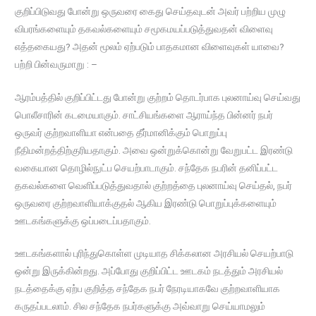
குறிப்பிடுவது போன்று ஒருவரை கைது செய்தவுடன் அவர் பற்றிய முழு
விபரங்களையும் தகவல்களையும் சமூகமயப்படுத்துவதன் விளைவு
எத்தகையது? அதன் மூலம் ஏற்படும் பாதகமான விளைவுகள் யாவை?
பற்றி பின்வருமாறு : –
ஆரம்பத்தில் குறிப்பிட்டது போன்று குற்றம் தொடர்பாக புலனாய்வு செய்வது
பொலீசாரின் கடமையாகும். சாட்சியங்களை ஆராய்ந்த பின்னர் நபர்
ஒருவர் குற்றவாளியா என்பதை தீர்மானிக்கும் பொறுப்பு
நீதிமன்றத்திற்குரியதாகும். அவை ஒன்றுக்கொன்று வேறுபட்ட இரண்டு
வகையான தொழில்நுட்ப செயற்பாடாகும். சந்தேக நபரின் தனிப்பட்ட
தகவல்களை வெளிப்படுத்துவதால் குற்றத்தை புலனாய்வு செய்தல், நபர்
ஒருவரை குற்றவாளியாக்குதல் ஆகிய இரண்டு பொறுப்புக்களையும்
ஊடகங்களுக்கு ஒப்படைப்பதாகும்.
ஊடகங்களால் புரிந்துகொள்ள முடியாத சிக்கலான அரசியல் செயற்பாடு
ஒன்று இருக்கின்றது. அப்போது குறிப்பிட்ட ஊடகம் நடத்தும் அரசியல்
நடத்தைக்கு ஏற்ப குறித்த சந்தேக நபர் நேரடியாகவே குற்றவாளியாக
கருதப்படலாம். சில சந்தேக நபர்களுக்கு அவ்வாறு செய்யாமலும்