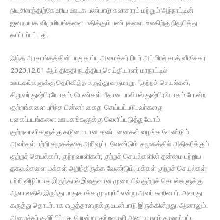
நியுசிலாந்திற்கே உரிய ஊடக பண்பாடு கலாசாரம் மற்றும் அந்நாட்டின்
ஜனநாயக விழுமியங்களை மதிக்கும் பண்புகளை உலகிற்கு நிரூபித்து
காட்டப்பட்டது.
இந்த அரசாங்கத்தின் பாதுகாப்பு அமைச்சர் ரியர் அட்மிரல் சரத் வீரசேகர
2020.12.01 ஆம் திகதி நடத்திய செய்தியாளர் மாநாட்டில்
ஊடகங்களுக்கு தெரிவித்த கருத்து வருமாறு. “குற்றச் செயல்கள்,
சிறுவர் துஷ்பிரயோகம், பெண்கள் மீதான பாலியல் துஷ்பிரயோகம் போன்ற
குற்றங்களை புரிந்த பின்னர் கைது செய்யப்படுபவர்களது
புகைப்படங்களை ஊடகங்களுக்கு வெளிப்படுத்துவோம்.
குற்றவாளிகளுக்கு கடுமையான தண்டனைகள் வழங்க வேண்டும்.
அவர்கள் பற்றி சமூகத்தை அறிவூட்ட வேண்டும். சமூகத்தில் அதிகரிக்கும்
குற்றச் செயல்கள், குற்றவாளிகள், குற்றச் செயல்களின் தன்மை பற்றிய
தகவல்களை மக்கள் அறிந்திருக்க வேண்டும். மக்கள் குற்றச் செயல்கள்
பற்றி விழிப்பாக இருந்தால் இலகுவான முறையில் குற்றச் செயல்களுக்கு
ஆளாவதில் இருந்து பாதுகாக்க முடியும்” என்று அவர் கூறினார். அவரது
கருத்து தொடர்பாக எழுத்தாளருக்கு உடன்பாடு இருக்கின்றது. ஆனாலும்.
அமைச்சர் குறிப்பிட்டது போன்று குற்றவாளி அடையாளம் காணப்பட்ட