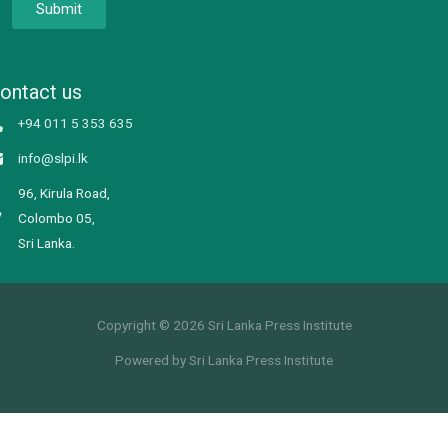
Submit
ontact us
+94 011 5 353 635
info@slpi.lk
96, Kirula Road,
Colombo 05,
Sri Lanka.
Copyright © 2026 Sri Lanka Press Institute
Powered by Sri Lanka Press Institute